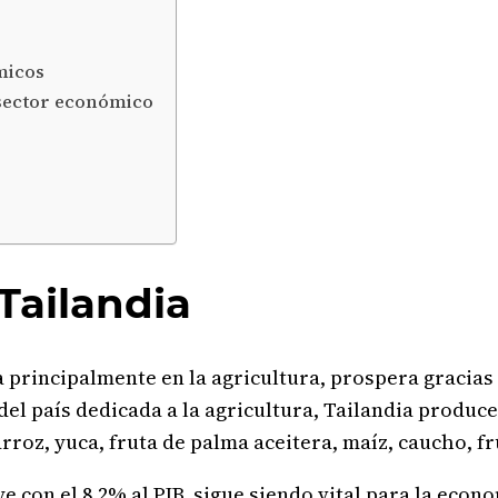
micos
sector económico
Tailandia
a principalmente en la agricultura, prospera gracias
 del país dedicada a la agricultura, Tailandia produc
roz, yuca, fruta de palma aceitera, maíz, caucho, fru
ye con el 8.2% al PIB, sigue siendo vital para la eco