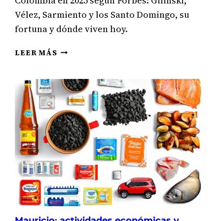
Colombia en 2025 según Forbes: Gilinski,
Vélez, Sarmiento y los Santo Domingo, su
fortuna y dónde viven hoy.
BILLONARIOS
LEER MÁS
DE
COLOMBIA:
LAS
5
PERSONAS
MÁS
RICAS
DEL
PAÍS
Y
DÓNDE
VIVEN
Mauricio: actividades económicas y