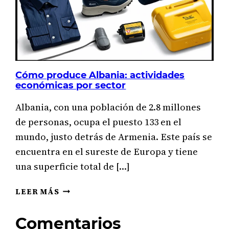
Cómo produce Albania: actividades
económicas por sector
Albania, con una población de 2.8 millones
de personas, ocupa el puesto 133 en el
mundo, justo detrás de Armenia. Este país se
encuentra en el sureste de Europa y tiene
una superficie total de […]
CÓMO
LEER MÁS
PRODUCE
ALBANIA:
Comentarios
ACTIVIDADES