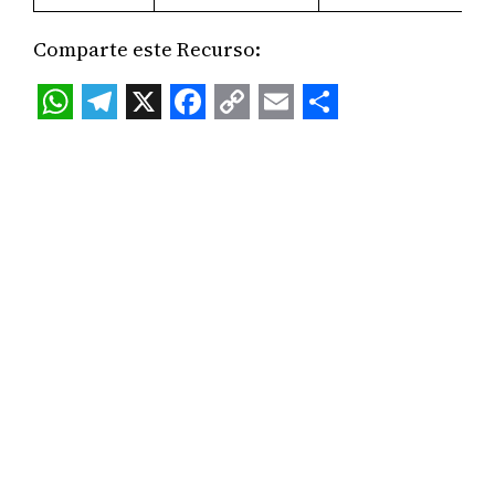
Comparte este Recurso:
WhatsApp
Telegram
X
Facebook
Copy
Email
Share
Link