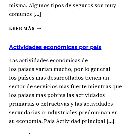
misma. Algunos tipos de seguros son muy
comunes […]
LA
LEER MÁS
RACIONALIDAD
ECONÓMICA
Actividades económicas por país
DE
LOS
Las actividades económicas de
SEGUROS:
PÚBLICOS
los países varían mucho, por lo general
Y
los países mas desarrollados tienen un
PRIVADOS
sector de servicios mas fuerte mientras que
los países mas pobres las actividades
primarias o extractivas y las actividades
secundarias o industriales predominan en
su economía. País Actividad principal […]
ACTIVIDADES