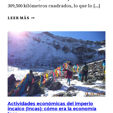
309,500 kilómetros cuadrados, lo que lo […]
ECONOMÍA
LEER MÁS
DE
OMÁN
POR
SECTORES:
PRIMARIO,
SECUNDARIO,
TERCIARIO
Y
CUATERNARIO
Actividades económicas del imperio
incaico (Incas): cómo era la economía