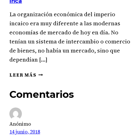
Inca
La organización económica del imperio
incaico era muy diferente a las modernas
economías de mercado de hoy en día. No
tenían un sistema de intercambio o comercio
de bienes, no había un mercado, sino que
dependían […]
ACTIVIDADES
LEER MÁS
ECONÓMICAS
DEL
Comentarios
IMPERIO
INCAICO
(INCAS):
CÓMO
Anónimo
ERA
LA
14 junio, 2018
ECONOMÍA