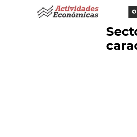
Saltar
al
contenido
Sect
cara