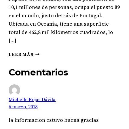
10,1 millones de personas, ocupa el puesto 89
en el mundo, justo detrás de Portugal.
Ubicada en Oceanía, tiene una superficie
total de 462,8 mil kilómetros cuadrados, lo
[…]
¿DE
LEER MÁS
QUÉ
VIVE
Comentarios
PAPUA
NUEVA
GUINEA?
SUS
Michelle Rojas Dávila
SECTORES
ECONÓMICOS
6 marzo, 2018
AL
DETALLE
la informacion estuvo buena gracias