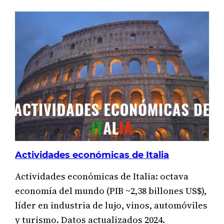
CHIPRE.
TOP
5
PERSONAS
MÁS
RICAS
DEL
PAÍS
Y
DÓNDE
VIVEN
Actividades económicas de Italia
Actividades económicas de Italia: octava
economía del mundo (PIB ~2,38 billones US$),
líder en industria de lujo, vinos, automóviles
y turismo. Datos actualizados 2024.