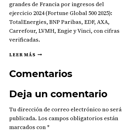
grandes de Francia por ingresos del
INGRESOS
EN
ejercicio 2024 (Fortune Global 500 2025):
SUDÁFRICA
TotalEnergies, BNP Paribas, EDF, AXA,
Carrefour, LVMH, Engie y Vinci, con cifras
verificadas.
LAS
LEER MÁS
10
PRINCIPALES
Comentarios
EMPRESAS
MÁS
GRANDES
Deja un comentario
POR
INGRESOS
Tu dirección de correo electrónico no será
EN
FRANCIA
publicada.
Los campos obligatorios están
marcados con
*