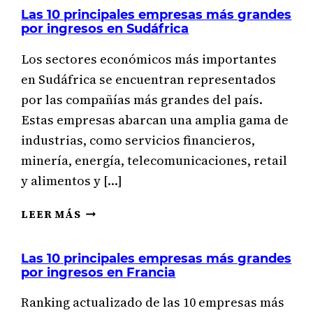
Las 10 principales empresas más grandes
ECONOMÍA
por ingresos en Sudáfrica
CIRCULAR?
Los sectores económicos más importantes
en Sudáfrica se encuentran representados
por las compañías más grandes del país.
Estas empresas abarcan una amplia gama de
industrias, como servicios financieros,
minería, energía, telecomunicaciones, retail
y alimentos y […]
LAS
LEER MÁS
10
PRINCIPALES
Las 10 principales empresas más grandes
EMPRESAS
por ingresos en Francia
MÁS
GRANDES
Ranking actualizado de las 10 empresas más
POR