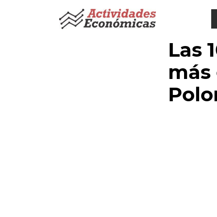
Saltar
al
contenido
Las 
más 
Polo