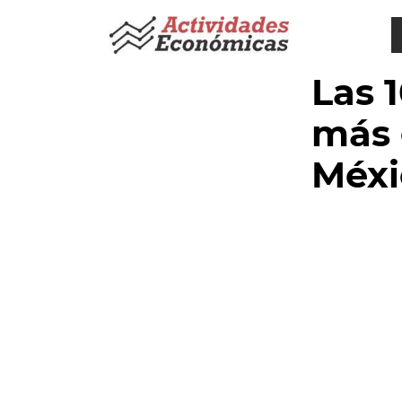
Saltar
al
contenido
Las 
más 
Méxi