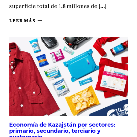
superficie total de 1.8 millones de […]
DE
LEER MÁS
LA
AGRICULTURA
A
LA
TECNOLOGÍA:
LOS
SECTORES
ECONÓMICOS
DE
LIBIA
Economía de Kazajstán por sectores:
primario, secundario, terciario y
cuaternario