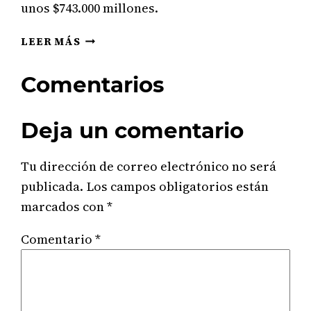
unos $743.000 millones.
LAS
LEER MÁS
10
PRINCIPALES
Comentarios
EMPRESAS
MÁS
GRANDES
Deja un comentario
POR
INGRESOS
Tu dirección de correo electrónico no será
EN
SUIZA
publicada.
Los campos obligatorios están
marcados con
*
Comentario
*