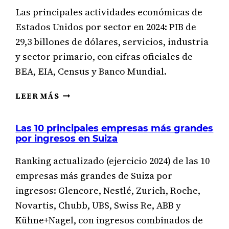
Las principales actividades económicas de
Estados Unidos por sector en 2024: PIB de
29,3 billones de dólares, servicios, industria
y sector primario, con cifras oficiales de
BEA, EIA, Census y Banco Mundial.
ACTIVIDADES
LEER MÁS
ECONÓMICAS
DE
Las 10 principales empresas más grandes
ESTADOS
por ingresos en Suiza
UNIDOS
POR
Ranking actualizado (ejercicio 2024) de las 10
SECTOR
empresas más grandes de Suiza por
ingresos: Glencore, Nestlé, Zurich, Roche,
Novartis, Chubb, UBS, Swiss Re, ABB y
Kühne+Nagel, con ingresos combinados de