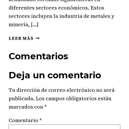
diferentes sectores económicos. Estos
sectores incluyen la industria de metales y
minería, […]
BILLONARIOS
LEER MÁS
DE
CHILE.
Comentarios
TOP
5
PERSONAS
Deja un comentario
MÁS
RICAS
Tu dirección de correo electrónico no será
DEL
PAÍS
publicada.
Los campos obligatorios están
Y
marcados con
*
DÓNDE
VIVEN
Comentario
*