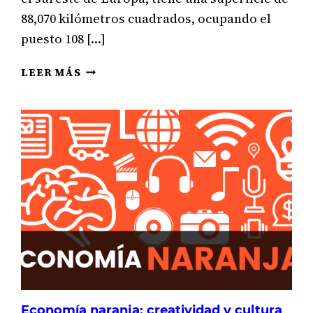
88,070 kilómetros cuadrados, ocupando el
puesto 108 […]
¿QUÉ
LEER MÁS
PRODUCE
CROACIA?
SUS
CUATRO
SECTORES
ECONÓMICOS
Economía naranja: creatividad y cultura