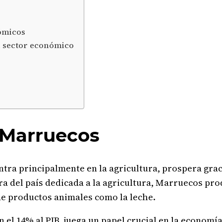
nómicos
 sector económico
 Marruecos
tra principalmente en la agricultura, prospera grac
rra del país dedicada a la agricultura, Marruecos pr
e productos animales como la leche.
 el 14% al PIB, juega un papel crucial en la economí