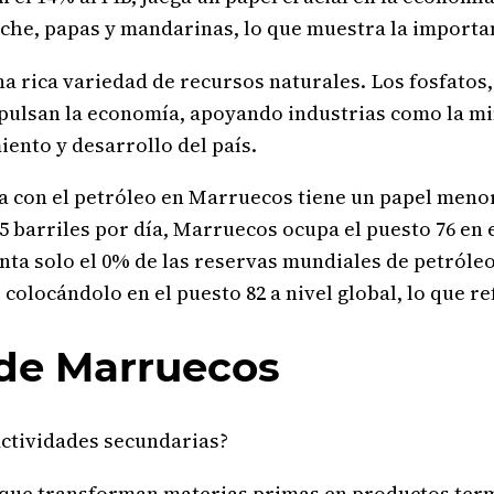
eche, papas y mandarinas, lo que muestra la importan
na rica variedad de recursos naturales. Los fosfato
mpulsan la economía, apoyando industrias como la mine
ento y desarrollo del país.
 con el petróleo en Marruecos tiene un papel menor 
5 barriles por día, Marruecos ocupa el puesto 76 en
enta solo el 0% de las reservas mundiales de petróle
 colocándolo en el puesto 82 a nivel global, lo que 
 de Marruecos
actividades secundarias?
s que transforman materias primas en productos te