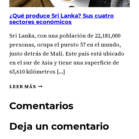
¿Qué produce Sri Lanka? Sus cuatro
sectores económicos
Sri Lanka, con una población de 22,181,000
personas, ocupa el puesto 57 en el mundo,
justo detrás de Malí. Este país está ubicado
en el sur de Asia y tiene una superficie de
65,610 kilómetros […]
¿QUÉ
LEER MÁS
PRODUCE
SRI
Comentarios
LANKA?
SUS
CUATRO
Deja un comentario
SECTORES
ECONÓMICOS