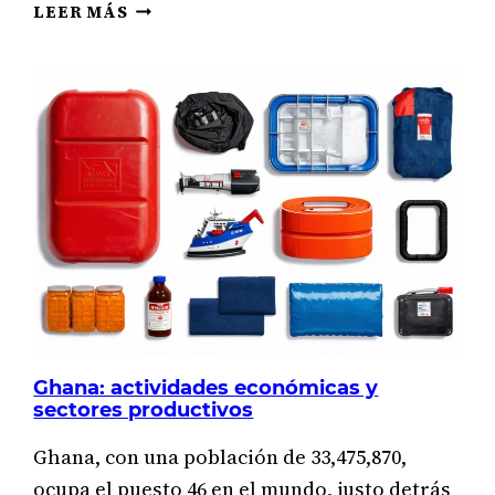
¿DE
LEER MÁS
QUÉ
VIVE
GRECIA?
SUS
SECTORES
ECONÓMICOS
AL
DETALLE
Ghana: actividades económicas y
sectores productivos
Ghana, con una población de 33,475,870,
ocupa el puesto 46 en el mundo, justo detrás