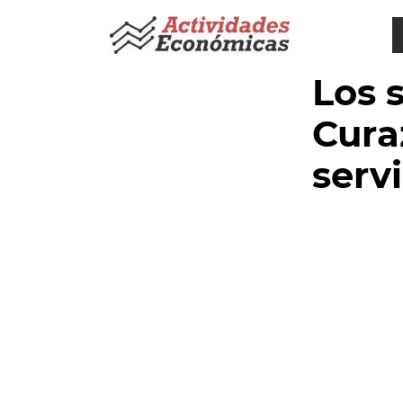
Saltar
al
contenido
Los 
Cura
serv