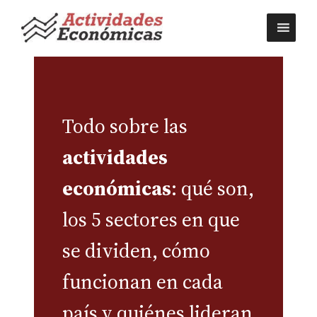
Saltar
al
contenido
Actividades econ
Todo sobre las
actividades
económicas
: qué son,
los 5 sectores en que
se dividen, cómo
funcionan en cada
país y quiénes lideran