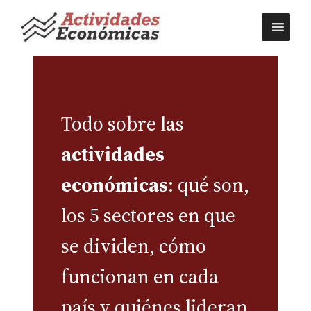
Saltar
al
contenido
Actividades econ
Todo sobre las
actividades
económicas
: qué son,
los 5 sectores en que
se dividen, cómo
funcionan en cada
país y quiénes lideran